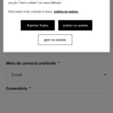
secção ""Gerir cookies"" do nosso Website.
E-mail
*
política de cookies.
Para saber mais, consulte a nossa
Rejeitar Todos
aceitar os cookies
Telefone
*
gerir os cookies
Meio de contacto preferido
*
Comentário
*