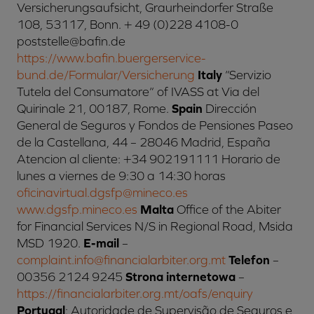
Versicherungsaufsicht, Graurheindorfer Straße
108, 53117, Bonn. + 49 (0)228 4108-0
poststelle@bafin.de
https://www.bafin.buergerservice-
bund.de/Formular/Versicherung
Italy
“Servizio
Tutela del Consumatore“ of IVASS at Via del
Quirinale 21, 00187, Rome.
Spain
Dirección
General de Seguros y Fondos de Pensiones Paseo
de la Castellana, 44 – 28046 Madrid, España
Atencion al cliente: +34 902191111 Horario de
lunes a viernes de 9:30 a 14:30 horas
oficinavirtual.dgsfp@mineco.es
www.dgsfp.mineco.es
Malta
Office of the Abiter
for Financial Services N/S in Regional Road, Msida
MSD 1920.
E-mail
–
complaint.info@financialarbiter.org.mt
Telefon
–
00356 2124 9245
Strona internetowa
–
https://financialarbiter.org.mt/oafs/enquiry
Portugal
: Autoridade de Supervisão de Seguros e