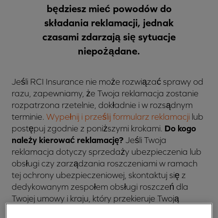
będziesz mieć powodów do
składania reklamacji, jednak
czasami zdarzają się sytuacje
niepożądane.
Jeśli RCI Insurance nie może rozwiązać sprawy od
razu, zapewniamy, że Twoja reklamacja zostanie
rozpatrzona rzetelnie, dokładnie i w rozsądnym
terminie.
Wypełnij i prześlij formularz reklamacji
lub
postępuj zgodnie z poniższymi krokami.
Do kogo
należy kierować reklamację?
Jeśli Twoja
reklamacja dotyczy sprzedaży ubezpieczenia lub
obsługi czy zarządzania roszczeniami w ramach
tej ochrony ubezpieczeniowej, skontaktuj się z
dedykowanym zespołem obsługi roszczeń dla
Twojej umowy i kraju, który przekieruje Twoją
reklamację do odpowiednich jednostek.