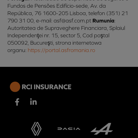
Fundos de Pensões Edifício-sede, Av. da
República, 76 1600-205 Lisboa, telefon (351) 21
790 31 00, e-mail: asf@asf.com.pt
Rumunia
:
Autoritatea de Supraveghere Financiara, Splaiul
Independenţei nr. 15, sector 5, Cod poştal
050092, Bucureşti, strona internetowa
organu:
https://portal.asfromania.ro