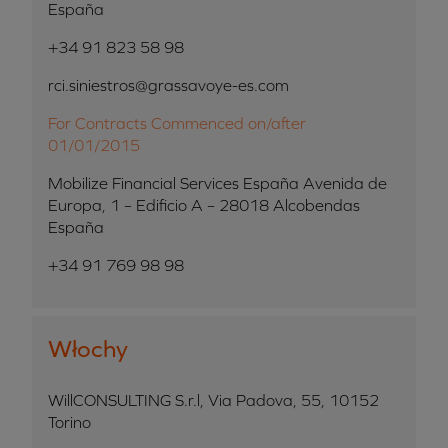
España
+34 91 823 58 98
rci.siniestros@grassavoye-es.com
For Contracts Commenced on/after
01/01/2015
Mobilize Financial Services España Avenida de
Europa, 1 – Edificio A – 28018 Alcobendas
España
+34 91 769 98 98
Włochy
WillCONSULTING S.r.l, Via Padova, 55, 10152
Torino