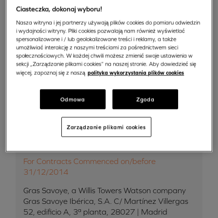
Ciasteczka, dokonaj wyboru!
Niemcy
Nasza witryna i jej partnerzy używają plików cookies do pomiaru odwiedzin
i wydajności witryny. Pliki cookies pozwalają nam również wyświetlać
spersonalizowane i / lub geolokalizowane treści i reklamy, a także
RCI Versicherung-Services GmbH,
umożliwiać interakcję z naszymi treściami za pośrednictwem sieci
społecznościowych. W każdej chwili możesz zmienić swoje ustawienia w
Jagenbergstrasse 1, D-41468, Neuss.
sekcji „Zarządzanie plikami cookies” na naszej stronie. Aby dowiedzieć się
polityka wykorzystania plików cookies
więcej, zapoznaj się z naszą
+49 2131-401060
ks-rsv@rcibanque.com
Odmowa
Zgoda
Zarządzanie plikami cookies
Hiszpania
For Contracts Commenced on/before
31/12/2014
Gras Savoye, a Willis Towers Watson company
Gras Savoye Ibérica, S.A. C/ Martínez Villergas
52, edificio A, 3ª planta, 28027 | Madrid