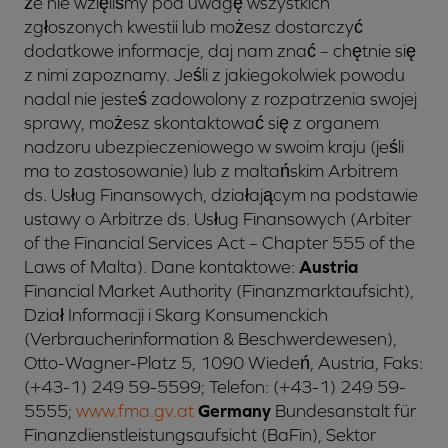
że nie wzięliśmy pod uwagę wszystkich
zgłoszonych kwestii lub możesz dostarczyć
dodatkowe informacje, daj nam znać – chętnie się
z nimi zapoznamy. Jeśli z jakiegokolwiek powodu
nadal nie jesteś zadowolony z rozpatrzenia swojej
sprawy, możesz skontaktować się z organem
nadzoru ubezpieczeniowego w swoim kraju (jeśli
ma to zastosowanie) lub z maltańskim Arbitrem
ds. Usług Finansowych, działającym na podstawie
ustawy o Arbitrze ds. Usług Finansowych (Arbiter
of the Financial Services Act – Chapter 555 of the
Laws of Malta). Dane kontaktowe:
Austria
Financial Market Authority (Finanzmarktaufsicht),
Dział Informacji i Skarg Konsumenckich
(Verbraucherinformation & Beschwerdewesen),
Otto-Wagner-Platz 5, 1090 Wiedeń, Austria, Faks:
(+43-1) 249 59-5599; Telefon: (+43-1) 249 59-
5555;
www.fma.gv.at
Germany
Bundesanstalt für
Finanzdienstleistungsaufsicht (BaFin), Sektor