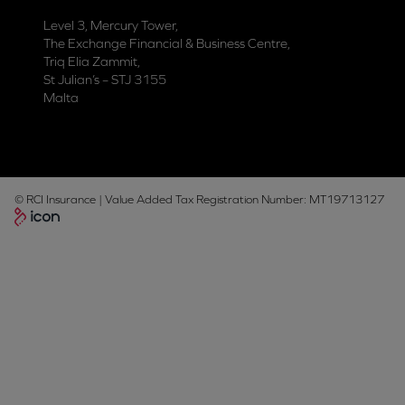
Level 3, Mercury Tower,
The Exchange Financial & Business Centre,
Triq Elia Zammit,
St Julian’s – STJ 3155
Malta
© RCI Insurance | Value Added Tax Registration Number: MT19713127