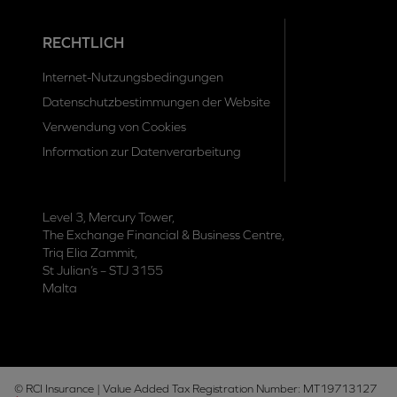
RECHTLICH
Internet-Nutzungsbedingungen
Datenschutzbestimmungen der Website
Verwendung von Cookies
Information zur Datenverarbeitung
Level 3, Mercury Tower,
The Exchange Financial & Business Centre,
Triq Elia Zammit,
St Julian’s – STJ 3155
Malta
© RCI Insurance | Value Added Tax Registration Number: MT19713127